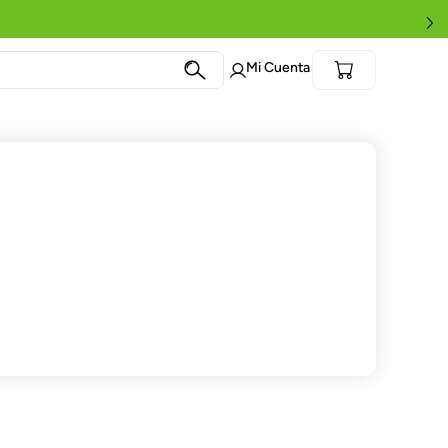
Términos más
buscados
1
.
Eternity
2
.
Eternity Black
3
.
Power Ear
4
.
Eternity Click
5
.
Star Patrol
6
.
Soft Sitter
7
.
Brazo Extensor
8
.
Linterna
9
.
Audífonos
10
.
Angel View