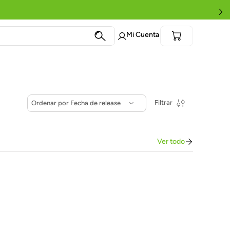
Términos más
buscados
1
.
Eternity
2
.
Eternity Black
3
.
Power Ear
4
.
Eternity Click
5
.
Star Patrol
Filtrar
Ordenar por
Fecha de release
6
.
Soft Sitter
7
.
Brazo Extensor
8
.
Linterna
9
.
Audífonos
10
.
Angel View
Ver todo