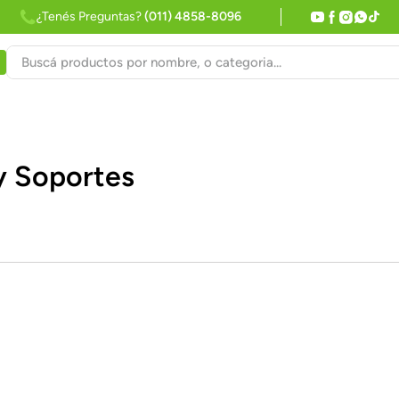
¿Tenés Preguntas?
(011) 4858-8096
Buscá productos por nombre, o categoria...
y Soportes