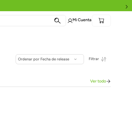
Términos más
buscados
1
.
Eternity
2
.
Eternity Black
3
.
Eternity Click
4
.
Power Ear
5
.
Soft Sitter
Filtrar
Ordenar por
Fecha de release
6
.
Brazo Extensor
7
.
Star Patrol
8
.
Linterna
9
.
Audífonos
10
.
Eternity Copper
Ver todo