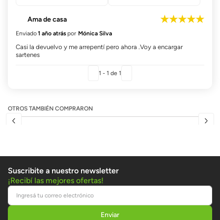
★
★
★
★
★
Ama de casa
Enviado
1 año atrás
por
Mónica Silva
Casi la devuelvo y me arrepentí pero ahora .Voy a encargar
sartenes
1 - 1
de
1
OTROS TAMBIÉN COMPRARON
Suscribite a nuestro newsletter
¡Recibí las mejores ofertas!